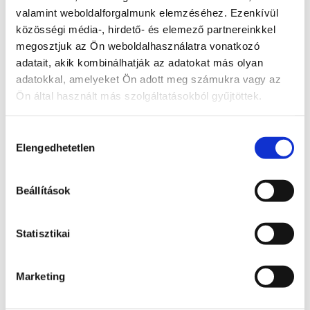
valamint weboldalforgalmunk elemzéséhez. Ezenkívül
Gynof
közösségi média-, hirdető- és elemező partnereinkkel
®
megosztjuk az Ön weboldalhasználatra vonatkozó
adatait, akik kombinálhatják az adatokat más olyan
adatokkal, amelyeket Ön adott meg számukra vagy az
Ön által használt más szolgáltatásokból gyűjtöttek.
lor
-
Hozzájárulás
Elengedhetetlen
kiválasztása
t?
Beállítások
Statisztikai
Marketing