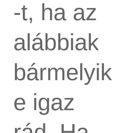
-t, ha az
alábbiak
bármelyik
e igaz
rád. Ha