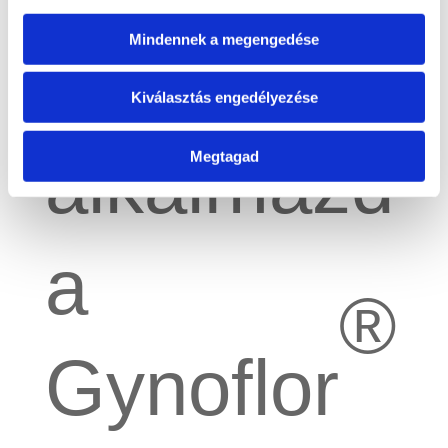
Mindennek a megengedése
Ne
Kiválasztás engedélyezése
alkalmazd
Megtagad
a
®
Gynoflor