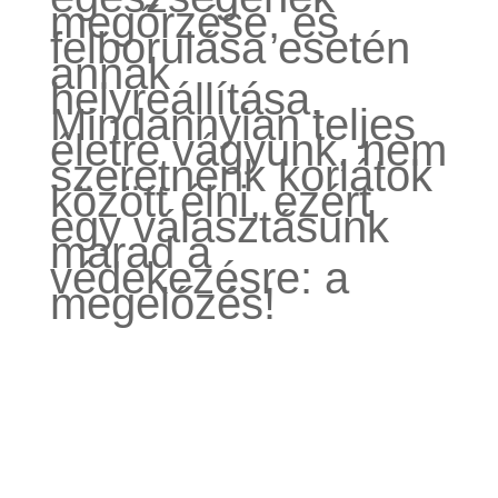
megőrzése, és
felborulása esetén
annak
helyreállítása.
Mindannyian teljes
életre vágyunk, nem
szeretnénk korlátok
között élni, ezért
egy választásunk
marad a
védekezésre: a
megelőzés!