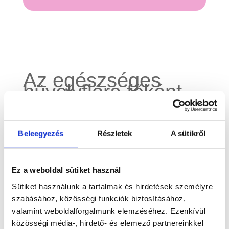
Az egészséges
hüvelyflóra főként
tejsavbaktériumokb
ól, különösen
lactobacillusokból
áll. Ezek a
Beleegyezés
Részletek
A sütikről
baktériumok
tejsavat termelnek,
ami biztosítja a
Ez a weboldal sütiket használ
hüvely savas
Sütiket használunk a tartalmak és hirdetések személyre
közegét. A kórokozó
szabásához, közösségi funkciók biztosításához,
mikroorganizmusok
valamint weboldalforgalmunk elemzéséhez. Ezenkívül
elszaporodását -és
közösségi média-, hirdető- és elemező partnereinkkel