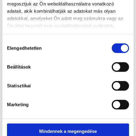
ezáltal a fertőzések
megosztjuk az Ön weboldalhasználatra vonatkozó
kialakulását- ez az
adatait, akik kombinálhatják az adatokat más olyan
enyhén savas
adatokkal, amelyeket Ön adott meg számukra vagy az
közeg akadályozza
Ön által használt más szolgáltatásokból gyűjtöttek.
meg.
Hozzájárulás
A szervezet ösztriol
Elengedhetetlen
kiválasztása
szintje biztosítja a
hüvelyhám
kiépülését,
Beállítások
regenerálódását és
rugalmasságát. Az
Statisztikai
ösztriol és a
lactobacillusok
jelenléte együttesen
Marketing
hozza létre a hüvely
természetes
egyensúlyát és
védelmét a
Mindennek a megengedése