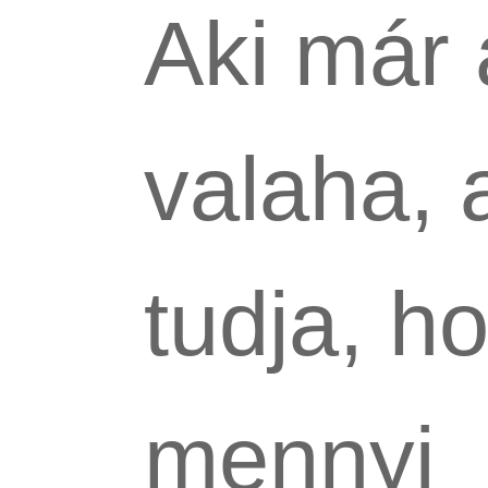
Aki már 
valaha, a
tudja, h
mennyi