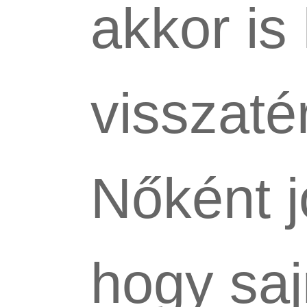
akkor is
visszaté
Nőként j
hogy saj