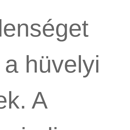
lenséget
a hüvelyi
ek. A