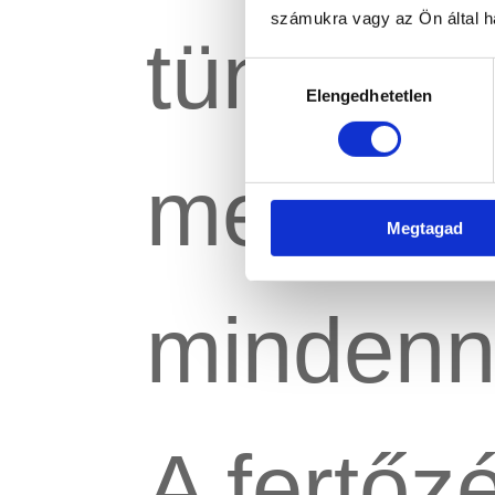
számukra vagy az Ön által ha
tünetek
Hozzájárulás
Elengedhetetlen
kiválasztása
megkeser
Megtagad
mindenna
A fertőzé