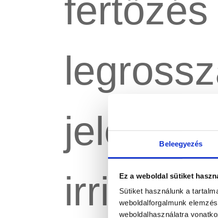
fertőzés
legross
jelentke
Beleegyezés
irritáló, 
Ez a weboldal sütiket haszn
Sütiket használunk a tartal
weboldalforgalmunk elemzésé
weboldalhasználatra vonatko