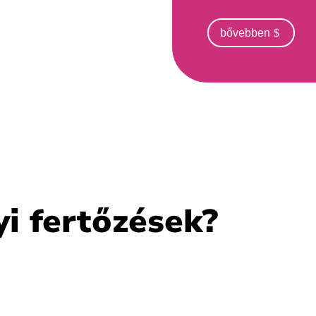
bővebben
yi fertőzések?