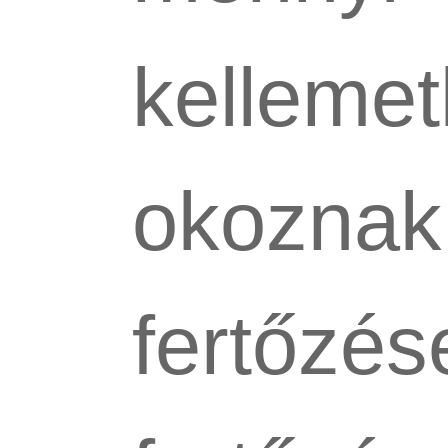
kellemet
okoznak 
fertőzés