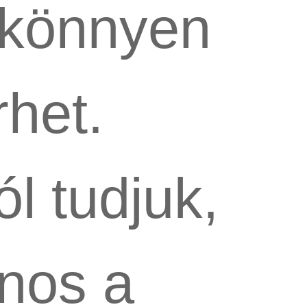
 könnyen
rhet.
ól tudjuk,
nos a