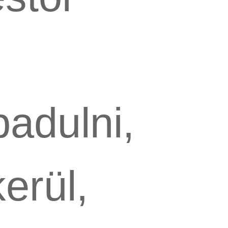
adulni,
erül,