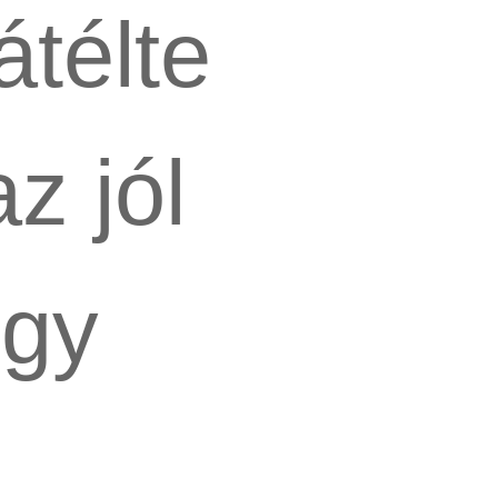
átélte
z jól
ogy