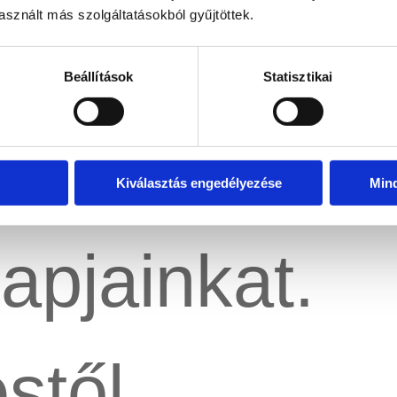
sznált más szolgáltatásokból gyűjtöttek.
Beállítások
Statisztikai
ítik a
Kiválasztás engedélyezése
Min
pjainkat.
stől