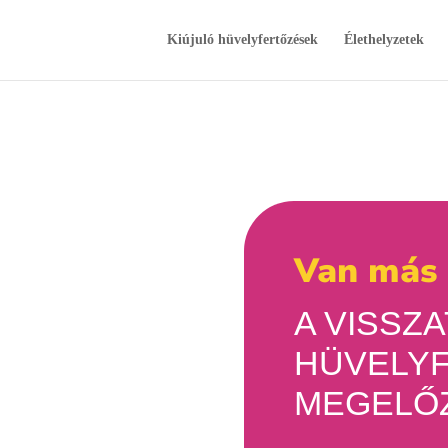
Kiújuló hüvelyfertőzések
Élethelyzetek
Van más 
A VISSZ
HÜVELY
MEGELŐ