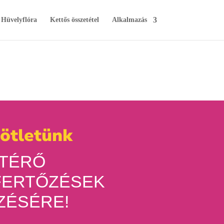
Hüvelyflóra
Kettős összetétel
Alkalmazás
ötletünk
ATÉRŐ
FERTŐZÉSEK
ZÉSÉRE!