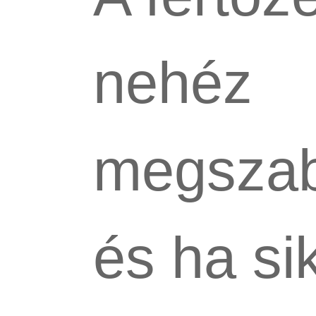
nehéz
megszab
és ha sik