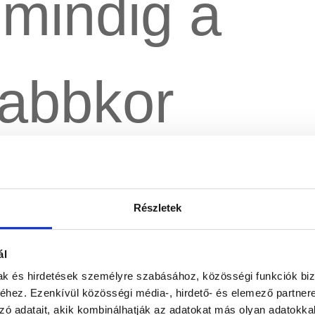
 mindig a
zabbkor
zik és az
Részletek
kínzó
ál
mak és hirdetések személyre szabásához, közösségi funkciók biz
hez. Ezenkívül közösségi média-, hirdető- és elemező partner
zó adatait, akik kombinálhatják az adatokat más olyan adatokka