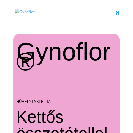
Gynoflor
®
HÜVELYTABLETTA
Kettős