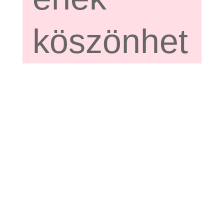
köszönhet
ően segít
fenntartan
i, illetve
visszaállít