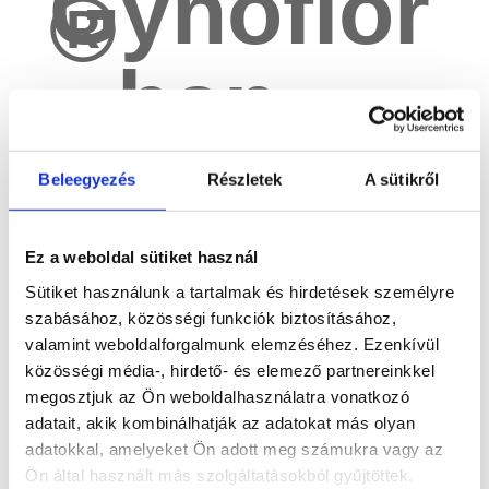
Gynoflor
®
ban
található
Beleegyezés
Részletek
A sütikről
két
Ez a weboldal sütiket használ
Sütiket használunk a tartalmak és hirdetések személyre
szabásához, közösségi funkciók biztosításához,
hatóany
valamint weboldalforgalmunk elemzéséhez. Ezenkívül
közösségi média-, hirdető- és elemező partnereinkkel
megosztjuk az Ön weboldalhasználatra vonatkozó
adatait, akik kombinálhatják az adatokat más olyan
ag*
adatokkal, amelyeket Ön adott meg számukra vagy az
Ön által használt más szolgáltatásokból gyűjtöttek.