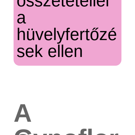
összetétellel
a
hüvelyfertőzé
sek ellen
A