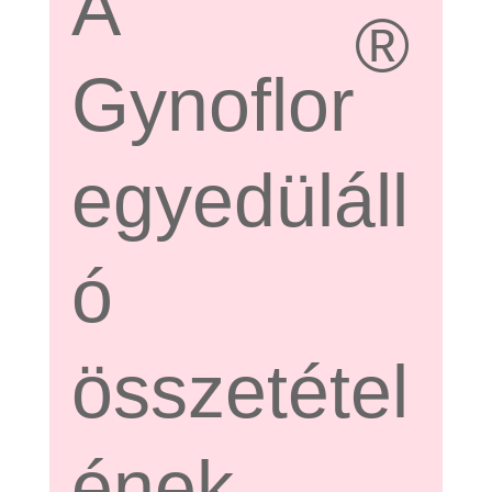
A
®
Gynoflor
egyedüláll
ó
összetétel
ének